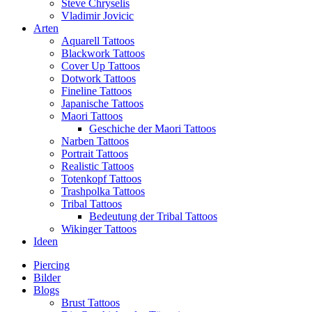
Steve Chryselis
Vladimir Jovicic
Arten
Aquarell Tattoos
Blackwork Tattoos
Cover Up Tattoos
Dotwork Tattoos
Fineline Tattoos
Japanische Tattoos
Maori Tattoos
Geschiche der Maori Tattoos
Narben Tattoos
Portrait Tattoos
Realistic Tattoos
Totenkopf Tattoos
Trashpolka Tattoos
Tribal Tattoos
Bedeutung der Tribal Tattoos
Wikinger Tattoos
Ideen
Piercing
Bilder
Blogs
Brust Tattoos