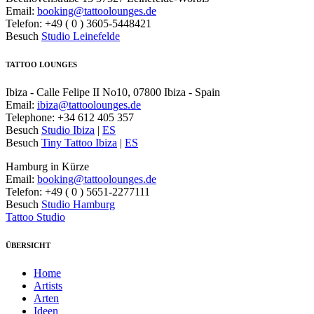
Email:
booking@tattoolounges.de
Telefon: +49 ( 0 ) 3605-5448421
Besuch
Studio Leinefelde
TATTOO LOUNGES
Ibiza - Calle Felipe II No10, 07800 Ibiza - Spain
Email:
ibiza@tattoolounges.de
Telephone: +34 612 405 357
Besuch
Studio Ibiza
|
ES
Besuch
Tiny Tattoo Ibiza
|
ES
Hamburg in Kürze
Email:
booking@tattoolounges.de
Telefon: +49 ( 0 ) 5651-2277111
Besuch
Studio Hamburg
Tattoo Studio
ÜBERSICHT
Home
Artists
Arten
Ideen