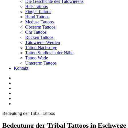
Die Geschichte des Tätowierens
Hals Tattoos
Finger Tattoos
Hand Tattoos
Medusa Tattoos
Oberarm Tattoos
Ohr Tattoos
Rücken Tattoos
Tätowierer Werden
Tattoo Nachsorge
Tattoo Studios in der Nähe
Tattoo Wade
Unterarm Tattoos
Kontakt
Facebook
Twitter
YouTube
Instagram
Pinterest
Tiktok
Bedeutung der Tribal Tattoos
Bedeutung der Tribal Tattoos in Eschwege