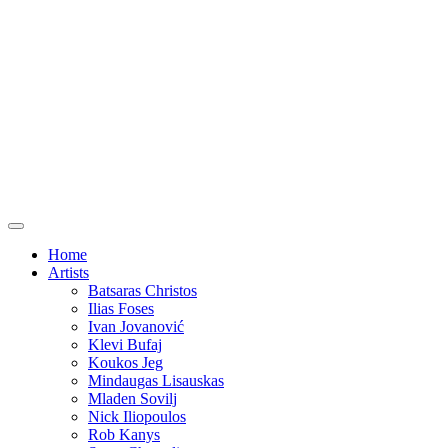
Home
Artists
Batsaras Christos
Ilias Foses
Ivan Jovanović
Klevi Bufaj
Koukos Jeg
Mindaugas Lisauskas
Mladen Sovilj
Nick Iliopoulos
Rob Kanys