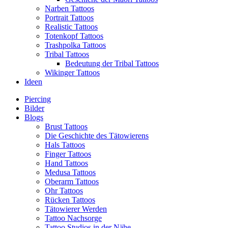
Narben Tattoos
Portrait Tattoos
Realistic Tattoos
Totenkopf Tattoos
Trashpolka Tattoos
Tribal Tattoos
Bedeutung der Tribal Tattoos
Wikinger Tattoos
Ideen
Piercing
Bilder
Blogs
Brust Tattoos
Die Geschichte des Tätowierens
Hals Tattoos
Finger Tattoos
Hand Tattoos
Medusa Tattoos
Oberarm Tattoos
Ohr Tattoos
Rücken Tattoos
Tätowierer Werden
Tattoo Nachsorge
Tattoo Studios in der Nähe