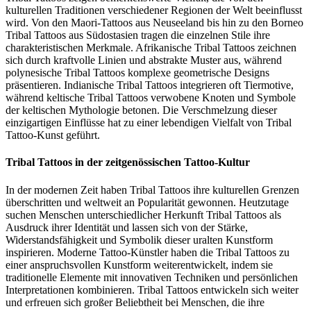
kulturellen Traditionen verschiedener Regionen der Welt beeinflusst
wird. Von den Maori-Tattoos aus Neuseeland bis hin zu den Borneo
Tribal Tattoos aus Südostasien tragen die einzelnen Stile ihre
charakteristischen Merkmale. Afrikanische Tribal Tattoos zeichnen
sich durch kraftvolle Linien und abstrakte Muster aus, während
polynesische Tribal Tattoos komplexe geometrische Designs
präsentieren. Indianische Tribal Tattoos integrieren oft Tiermotive,
während keltische Tribal Tattoos verwobene Knoten und Symbole
der keltischen Mythologie betonen. Die Verschmelzung dieser
einzigartigen Einflüsse hat zu einer lebendigen Vielfalt von Tribal
Tattoo-Kunst geführt.
Tribal Tattoos in der zeitgenössischen Tattoo-Kultur
In der modernen Zeit haben Tribal Tattoos ihre kulturellen Grenzen
überschritten und weltweit an Popularität gewonnen. Heutzutage
suchen Menschen unterschiedlicher Herkunft Tribal Tattoos als
Ausdruck ihrer Identität und lassen sich von der Stärke,
Widerstandsfähigkeit und Symbolik dieser uralten Kunstform
inspirieren. Moderne Tattoo-Künstler haben die Tribal Tattoos zu
einer anspruchsvollen Kunstform weiterentwickelt, indem sie
traditionelle Elemente mit innovativen Techniken und persönlichen
Interpretationen kombinieren. Tribal Tattoos entwickeln sich weiter
und erfreuen sich großer Beliebtheit bei Menschen, die ihre