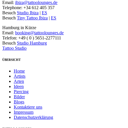
Email:
ibiza@tattoolounges.de
Telephone: +34 612 405 357
Besuch
Studio Ibiza
|
ES
Besuch
Tiny Tattoo Ibiza
|
ES
Hamburg in Kürze
Email:
booking@tattoolounges.de
Telefon: +49 ( 0 ) 5651-2277111
Besuch
Studio Hamburg
Tattoo Studio
ÜBERSICHT
Home
Artists
Arten
Ideen
Piercing
Bilder
Blogs
Kontaktiere uns
Impressum
Datenschutzerklärung