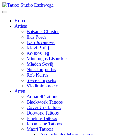
Home
Artists
Batsaras Christos
Ilias Foses
Ivan Jovanović
Klevi Bufaj
Koukos Jeg
Mindaugas Lisauskas
Mladen Sovilj
Nick Iliopoulos
Rob Kanys
Steve Chryselis
Vladimir Jovicic
Arten
Aquarell Tattoos
Blackwork Tattoos
Cover Up Tattoos
Dotwork Tattoos
Fineline Tattoos
Japanische Tattoos
Maori Tattoos
Geschiche der Maori Tattoos