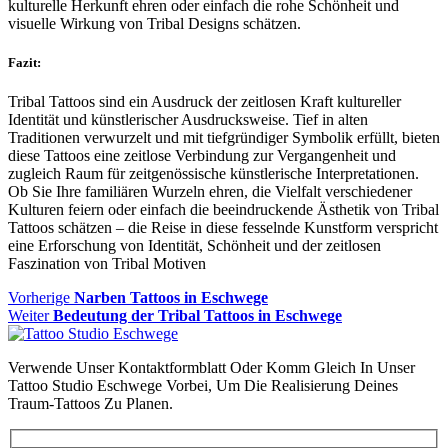
kulturelle Herkunft ehren oder einfach die rohe Schönheit und
visuelle Wirkung von Tribal Designs schätzen.
Fazit:
Tribal Tattoos sind ein Ausdruck der zeitlosen Kraft kultureller
Identität und künstlerischer Ausdrucksweise. Tief in alten
Traditionen verwurzelt und mit tiefgründiger Symbolik erfüllt, bieten
diese Tattoos eine zeitlose Verbindung zur Vergangenheit und
zugleich Raum für zeitgenössische künstlerische Interpretationen.
Ob Sie Ihre familiären Wurzeln ehren, die Vielfalt verschiedener
Kulturen feiern oder einfach die beeindruckende Ästhetik von Tribal
Tattoos schätzen – die Reise in diese fesselnde Kunstform verspricht
eine Erforschung von Identität, Schönheit und der zeitlosen
Faszination von Tribal Motiven
Beitragsnavigation
Vorheriger
Vorherige
Narben Tattoos in Eschwege
Nächster
Beitrag
Weiter
Bedeutung der Tribal Tattoos in Eschwege
Beitrag:
Verwende Unser Kontaktformblatt Oder Komm Gleich In Unser
Tattoo Studio Eschwege Vorbei, Um Die Realisierung Deines
Traum-Tattoos Zu Planen.