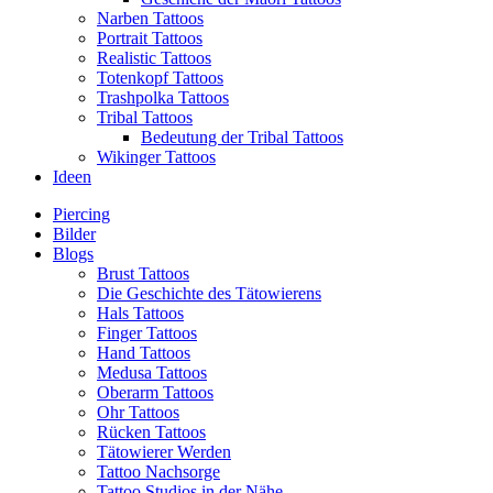
Narben Tattoos
Portrait Tattoos
Realistic Tattoos
Totenkopf Tattoos
Trashpolka Tattoos
Tribal Tattoos
Bedeutung der Tribal Tattoos
Wikinger Tattoos
Ideen
Piercing
Bilder
Blogs
Brust Tattoos
Die Geschichte des Tätowierens
Hals Tattoos
Finger Tattoos
Hand Tattoos
Medusa Tattoos
Oberarm Tattoos
Ohr Tattoos
Rücken Tattoos
Tätowierer Werden
Tattoo Nachsorge
Tattoo Studios in der Nähe