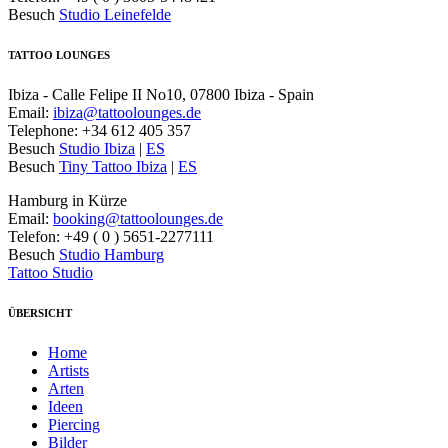
Besuch
Studio Leinefelde
TATTOO LOUNGES
Ibiza - Calle Felipe II No10, 07800 Ibiza - Spain
Email:
ibiza@tattoolounges.de
Telephone: +34 612 405 357
Besuch
Studio Ibiza
|
ES
Besuch
Tiny Tattoo Ibiza
|
ES
Hamburg in Kürze
Email:
booking@tattoolounges.de
Telefon: +49 ( 0 ) 5651-2277111
Besuch
Studio Hamburg
Tattoo Studio
ÜBERSICHT
Home
Artists
Arten
Ideen
Piercing
Bilder