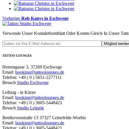
Beitragsnavigation
Vorheriger
Vorherige
Rob Kanys in Eschwege
Beitrag
Verwende Unser Kontaktformblatt Oder Komm Gleich In Unser Tatto
TATTOO LOUNGES
Herrengasse 3, 37269 Eschwege
Email:
booking@tattoolounges.de
Telefon: +49 ( 0 ) 5651-2277111
Besuch
Studio Eschwege
Leibzig - in Kürze
Email:
booking@tattoolounges.de
Telefon: +49 ( 0 ) 3605-5448421
Besuch
Studio Leipzig
Beethovenstraße 13 37327 Leinefelde-Worbis
Email:
booking@tattoolounges.de
Telefon: +49 ( 0 ) 3605-5448421