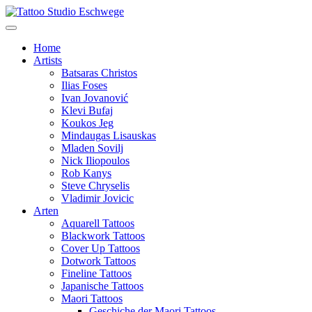
Home
Artists
Batsaras Christos
Ilias Foses
Ivan Jovanović
Klevi Bufaj
Koukos Jeg
Mindaugas Lisauskas
Mladen Sovilj
Nick Iliopoulos
Rob Kanys
Steve Chryselis
Vladimir Jovicic
Arten
Aquarell Tattoos
Blackwork Tattoos
Cover Up Tattoos
Dotwork Tattoos
Fineline Tattoos
Japanische Tattoos
Maori Tattoos
Geschiche der Maori Tattoos