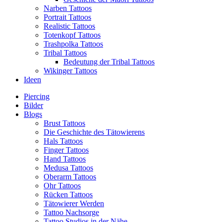
Narben Tattoos
Portrait Tattoos
Realistic Tattoos
Totenkopf Tattoos
Trashpolka Tattoos
Tribal Tattoos
Bedeutung der Tribal Tattoos
Wikinger Tattoos
Ideen
Piercing
Bilder
Blogs
Brust Tattoos
Die Geschichte des Tätowierens
Hals Tattoos
Finger Tattoos
Hand Tattoos
Medusa Tattoos
Oberarm Tattoos
Ohr Tattoos
Rücken Tattoos
Tätowierer Werden
Tattoo Nachsorge
Tattoo Studios in der Nähe