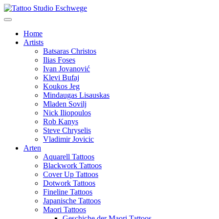
Home
Artists
Batsaras Christos
Ilias Foses
Ivan Jovanović
Klevi Bufaj
Koukos Jeg
Mindaugas Lisauskas
Mladen Sovilj
Nick Iliopoulos
Rob Kanys
Steve Chryselis
Vladimir Jovicic
Arten
Aquarell Tattoos
Blackwork Tattoos
Cover Up Tattoos
Dotwork Tattoos
Fineline Tattoos
Japanische Tattoos
Maori Tattoos
Geschiche der Maori Tattoos