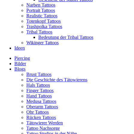
Narben Tattoos
Portrait Tattoos
Realistic Tattoos
Totenkopf Tattoos
Trashpolka Tattoos
Tribal Tattoos
Bedeutung der Tribal Tattoos
Wikinger Tattoos
Ideen
Piercing
Bilder
Blogs
Brust Tattoos
Die Geschichte des Tätowierens
Hals Tattoos
Finger Tattoos
Hand Tattoos
Medusa Tattoos
Oberarm Tattoos
Ohr Tattoos
Rücken Tattoos
Tätowierer Werden
Tattoo Nachsorge
Tattoo Studios in der Nähe