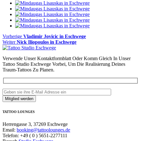
Beitragsnavigation
Vorheriger
Vorherige
Vladimir Jovicic in Eschwege
Nächster
Beitrag
Weiter
Nick Iliopoulos in Eschwege
Beitrag:
Verwende Unser Kontaktformblatt Oder Komm Gleich In Unser
Tattoo Studio Eschwege Vorbei, Um Die Realisierung Deines
Traum-Tattoos Zu Planen.
TATTOO LOUNGES
Herrengasse 3, 37269 Eschwege
Email:
booking@tattoolounges.de
Telefon: +49 ( 0 ) 5651-2277111