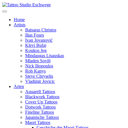
Home
Artists
Batsaras Christos
Ilias Foses
Ivan Jovanović
Klevi Bufaj
Koukos Jeg
Mindaugas Lisauskas
Mladen Sovilj
Nick Iliopoulos
Rob Kanys
Steve Chryselis
Vladimir Jovicic
Arten
Aquarell Tattoos
Blackwork Tattoos
Cover Up Tattoos
Dotwork Tattoos
Fineline Tattoos
Japanische Tattoos
Maori Tattoos
Geschiche der Maori Tattoos